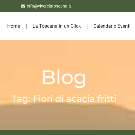
info@viverelatoscana.it
Home
La Toscana in un Click
Calendario Eventi
Blog
Tag: Fiori di acacia fritti