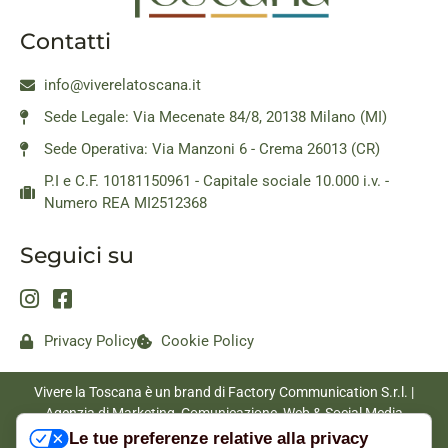
Contatti
info@viverelatoscana.it
Sede Legale: Via Mecenate 84/8, 20138 Milano (MI)
Sede Operativa: Via Manzoni 6 - Crema 26013 (CR)
P.I e C.F. 10181150961 - Capitale sociale 10.000 i.v. -
Numero REA MI2512368
Seguici su
Privacy Policy
Cookie Policy
Vivere la Toscana è un brand di Factory Communication S.r.l. |
Agenzia di Marketing, Comunicazione, Web & Social Media
|
www.factorycommunication.it
Le tue preferenze relative alla privacy