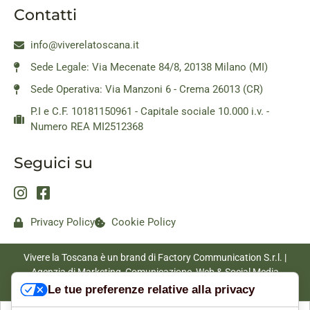
Contatti
info@viverelatoscana.it
Sede Legale: Via Mecenate 84/8, 20138 Milano (MI)
Sede Operativa: Via Manzoni 6 - Crema 26013 (CR)
P.I e C.F. 10181150961 - Capitale sociale 10.000 i.v. -
Numero REA MI2512368
Seguici su
Privacy Policy
Cookie Policy
Vivere la Toscana è un brand di Factory Communication S.r.l. |
Agenzia di Marketing, Comunicazione, Web & Social Media
|
www.factorycommunication.it
Le tue preferenze relative alla privacy