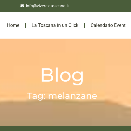
info@viverelatoscana.it
Home
La Toscana in un Click
Calendario Eventi
Blog
Tag: melanzane