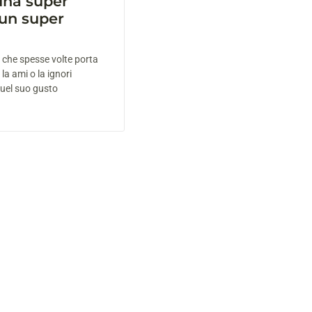
una super
un super
e che spesse volte porta
 la ami o la ignori
quel suo gusto