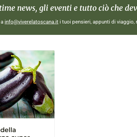
me news, gli eventi e tutto ciò che devi
i a
info@viverelatoscana.it
i tuoi pensieri, appunti di viaggio,
della