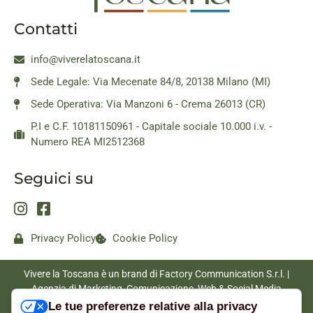
Contatti
info@viverelatoscana.it
Sede Legale: Via Mecenate 84/8, 20138 Milano (MI)
Sede Operativa: Via Manzoni 6 - Crema 26013 (CR)
P.I e C.F. 10181150961 - Capitale sociale 10.000 i.v. -
Numero REA MI2512368
Seguici su
Privacy Policy
Cookie Policy
Vivere la Toscana è un brand di Factory Communication S.r.l. |
Agenzia di Marketing, Comunicazione, Web & Social Media
|
www.factorycommunication.it
Le tue preferenze relative alla privacy