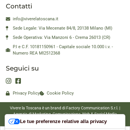
Contatti
info@viverelatoscana.it
Sede Legale: Via Mecenate 84/8, 20138 Milano (MI)
Sede Operativa: Via Manzoni 6 - Crema 26013 (CR)
P.I e C.F. 10181150961 - Capitale sociale 10.000 i.v. -
Numero REA MI2512368
Seguici su
Privacy Policy
Cookie Policy
Vivere la Toscana è un brand di Factory Communication S.r.l. |
Agenzia di Marketing, Comunicazione, Web & Social Media
|
www.factorycommunication.it
Le tue preferenze relative alla privacy