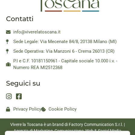
Contatti
info@viverelatoscana.it
Sede Legale: Via Mecenate 84/8, 20138 Milano (MI)
Sede Operativa: Via Manzoni 6 - Crema 26013 (CR)
P.I e C.F. 10181150961 - Capitale sociale 10.000 i.v. -
Numero REA MI2512368
Seguici su
Privacy Policy
Cookie Policy
Vivere la Toscana è un brand di Factory Communication S.r.l. |
Agenzia di Marketing, Comunicazione, Web & Social Media