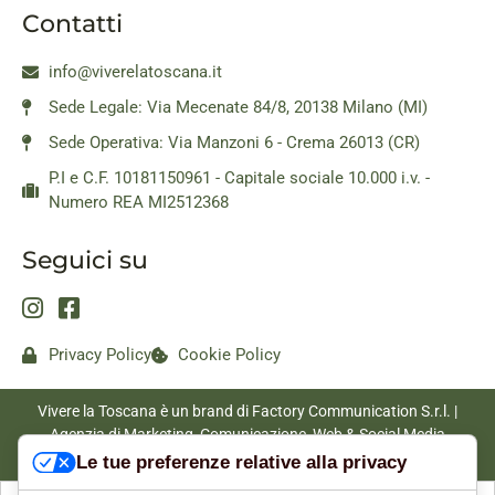
Contatti
info@viverelatoscana.it
Sede Legale: Via Mecenate 84/8, 20138 Milano (MI)
Sede Operativa: Via Manzoni 6 - Crema 26013 (CR)
P.I e C.F. 10181150961 - Capitale sociale 10.000 i.v. -
Numero REA MI2512368
Seguici su
Privacy Policy
Cookie Policy
Vivere la Toscana è un brand di Factory Communication S.r.l. |
Agenzia di Marketing, Comunicazione, Web & Social Media
|
www.factorycommunication.it
Le tue preferenze relative alla privacy