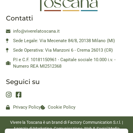
Contatti
info@viverelatoscana.it
Sede Legale: Via Mecenate 84/8, 20138 Milano (MI)
Sede Operativa: Via Manzoni 6 - Crema 26013 (CR)
P.I e C.F. 10181150961 - Capitale sociale 10.000 i.v. -
Numero REA MI2512368
Seguici su
Privacy Policy
Cookie Policy
Vivere la Toscana è un brand di Factory Communication S.r.l. |
Agenzia di Marketing, Comunicazione, Web & Social Media