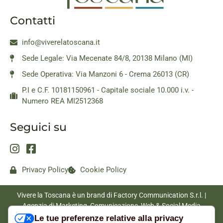
Contatti
info@viverelatoscana.it
Sede Legale: Via Mecenate 84/8, 20138 Milano (MI)
Sede Operativa: Via Manzoni 6 - Crema 26013 (CR)
P.I e C.F. 10181150961 - Capitale sociale 10.000 i.v. -
Numero REA MI2512368
Seguici su
Privacy Policy
Cookie Policy
Vivere la Toscana è un brand di Factory Communication S.r.l. |
Agenzia di Marketing, Comunicazione, Web & Social Media
|
www.factorycommunication.it
Le tue preferenze relative alla privacy