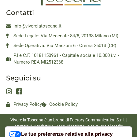
Contatti
info@viverelatoscana.it
Sede Legale: Via Mecenate 84/8, 20138 Milano (MI)
Sede Operativa: Via Manzoni 6 - Crema 26013 (CR)
P.I e C.F. 10181150961 - Capitale sociale 10.000 i.v. -
Numero REA MI2512368
Seguici su
Privacy Policy
Cookie Policy
Vivere la Toscana è un brand di Factory Communication S.r.l. |
Agenzia di Marketing, Comunicazione, Web & Social Media
|
www.factorycommunication.it
Le tue preferenze relative alla privacy