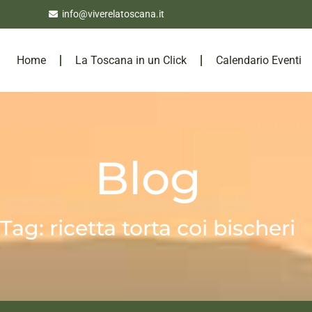
info@viverelatoscana.it
Home
La Toscana in un Click
Calendario Eventi
Blog
Tag: ricetta torta coi bischeri