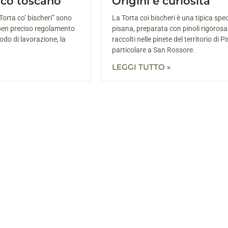
pico toscano
Origini e curiosità
Torta co’ bischeri” sono
La Torta coi bischeri è una tipica spec
ben preciso regolamento
pisana, preparata con pinoli rigoro
todo di lavorazione, la
raccolti nelle pinete del territorio di Pi
particolare a San Rossore.
LEGGI TUTTO »