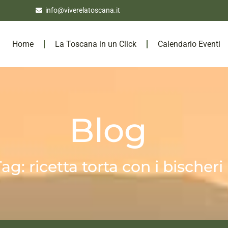
info@viverelatoscana.it
Home
La Toscana in un Click
Calendario Eventi
Blog
ag: ricetta torta con i bischeri