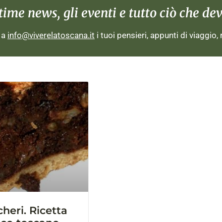
me news, gli eventi e tutto ciò che devi
i a
info@viverelatoscana.it
i tuoi pensieri, appunti di viaggio,
cheri. Ricetta