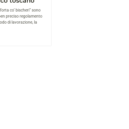
pico toscano
Torta co’ bischeri” sono
ben preciso regolamento
todo di lavorazione, la