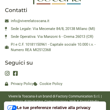
Contatti
info@viverelatoscana.it
Sede Legale: Via Mecenate 84/8, 20138 Milano (MI)
Sede Operativa: Via Manzoni 6 - Crema 26013 (CR)
P.I e C.F. 10181150961 - Capitale sociale 10.000 i.v. -
Numero REA MI2512368
Seguici su
Privacy Policy
Cookie Policy
Vivere la Toscana è un brand di Factory Communication S.r.l. |
Agenzia di Marketing, Comunicazione, Web & Social Media
|
www.factorycommunication.it
Le tue preferenze relative alla privacy