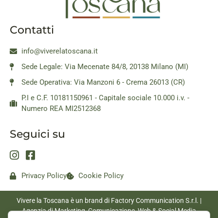
Contatti
info@viverelatoscana.it
Sede Legale: Via Mecenate 84/8, 20138 Milano (MI)
Sede Operativa: Via Manzoni 6 - Crema 26013 (CR)
P.I e C.F. 10181150961 - Capitale sociale 10.000 i.v. -
Numero REA MI2512368
Seguici su
Privacy Policy
Cookie Policy
Vivere la Toscana è un brand di Factory Communication S.r.l. |
Agenzia di Marketing, Comunicazione, Web & Social Media