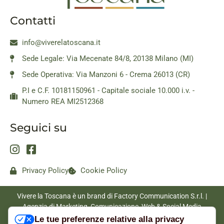
Contatti
info@viverelatoscana.it
Sede Legale: Via Mecenate 84/8, 20138 Milano (MI)
Sede Operativa: Via Manzoni 6 - Crema 26013 (CR)
P.I e C.F. 10181150961 - Capitale sociale 10.000 i.v. -
Numero REA MI2512368
Seguici su
Privacy Policy
Cookie Policy
Vivere la Toscana è un brand di Factory Communication S.r.l. |
Agenzia di Marketing, Comunicazione, Web & Social Media
|
www.factorycommunication.it
Le tue preferenze relative alla privacy