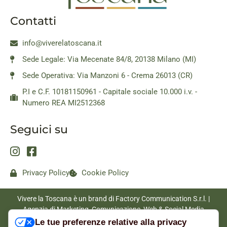
Contatti
info@viverelatoscana.it
Sede Legale: Via Mecenate 84/8, 20138 Milano (MI)
Sede Operativa: Via Manzoni 6 - Crema 26013 (CR)
P.I e C.F. 10181150961 - Capitale sociale 10.000 i.v. -
Numero REA MI2512368
Seguici su
Privacy Policy
Cookie Policy
Vivere la Toscana è un brand di Factory Communication S.r.l. |
Agenzia di Marketing, Comunicazione, Web & Social Media
|
www.factorycommunication.it
Le tue preferenze relative alla privacy