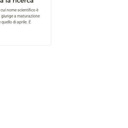
a la ricerca
l cui nome scientifico è
i, giunge a maturazione
 quello di aprile. É