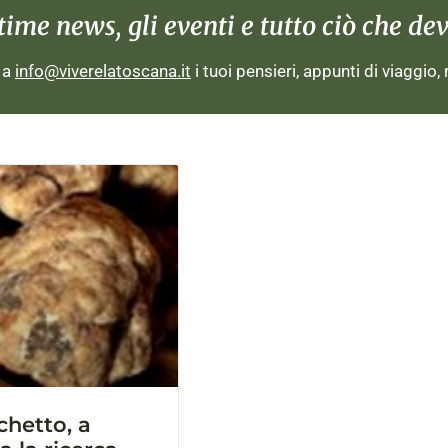
me news, gli eventi e tutto ciò che devi
i a
info@viverelatoscana.it
i tuoi pensieri, appunti di viaggio,
chetto, a