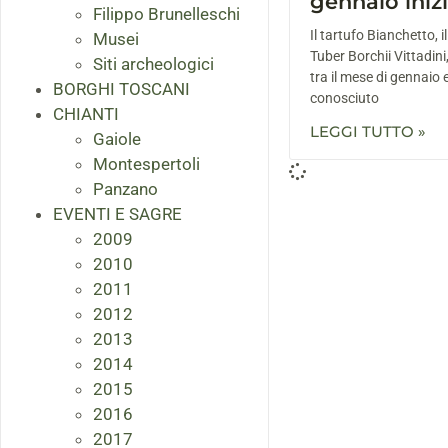
gennaio inizi
Filippo Brunelleschi
Il tartufo Bianchetto, i
Musei
Tuber Borchii Vittadin
Siti archeologici
tra il mese di gennaio e
BORGHI TOSCANI
conosciuto
CHIANTI
LEGGI TUTTO »
Gaiole
Montespertoli
Panzano
EVENTI E SAGRE
2009
2010
2011
2012
2013
2014
2015
2016
2017