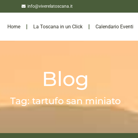
info@viverelatoscana.it
Home
La Toscana in un Click
Calendario Eventi
Blog
Tag: tartufo san miniato