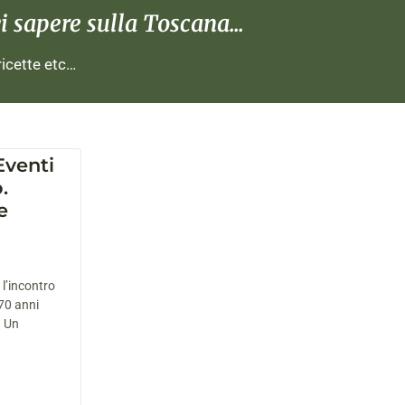
 sapere sulla Toscana...
 ricette etc…
Eventi
.
e
 l’incontro
 70 anni
. Un