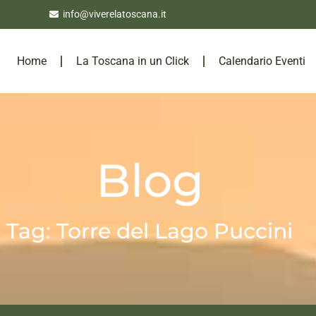
info@viverelatoscana.it
Home
La Toscana in un Click
Calendario Eventi
Blog
Tag: Torre del Lago Puccini