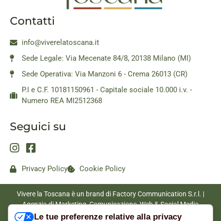
Contatti
info@viverelatoscana.it
Sede Legale: Via Mecenate 84/8, 20138 Milano (MI)
Sede Operativa: Via Manzoni 6 - Crema 26013 (CR)
P.I e C.F. 10181150961 - Capitale sociale 10.000 i.v. -
Numero REA MI2512368
Seguici su
Privacy Policy
Cookie Policy
Vivere la Toscana è un brand di Factory Communication S.r.l. |
Agenzia di Marketing, Comunicazione, Web & Social Media
|
www.factorycommunication.it
Le tue preferenze relative alla privacy