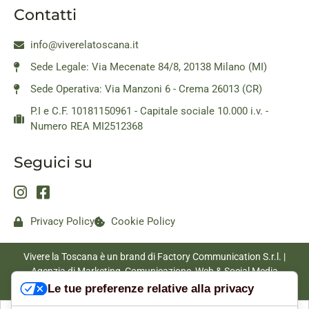
Contatti
info@viverelatoscana.it
Sede Legale: Via Mecenate 84/8, 20138 Milano (MI)
Sede Operativa: Via Manzoni 6 - Crema 26013 (CR)
P.I e C.F. 10181150961 - Capitale sociale 10.000 i.v. -
Numero REA MI2512368
Seguici su
Privacy Policy
Cookie Policy
Vivere la Toscana è un brand di Factory Communication S.r.l. |
Agenzia di Marketing, Comunicazione, Web & Social Media
|
www.factorycommunication.it
Le tue preferenze relative alla privacy