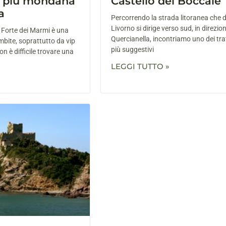
tà più mondana
Castello del Boccale
a
Percorrendo la strada litoranea che da
Livorno si dirige verso sud, in direzion
di Forte dei Marmi è una
Quercianella, incontriamo uno dei trat
mbite, soprattutto da vip
più suggestivi
on è difficile trovare una
LEGGI TUTTO »