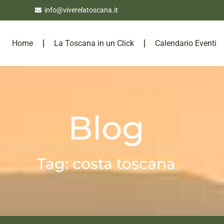
info@viverelatoscana.it
Home
La Toscana in un Click
Calendario Eventi
Blog
Tag: costa toscana