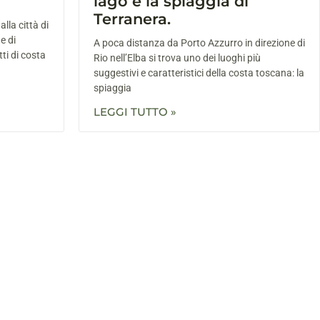
lago e la spiaggia di
Terranera.
lla città di
e di
A poca distanza da Porto Azzurro in direzione di
ti di costa
Rio nell’Elba si trova uno dei luoghi più
suggestivi e caratteristici della costa toscana: la
spiaggia
LEGGI TUTTO »