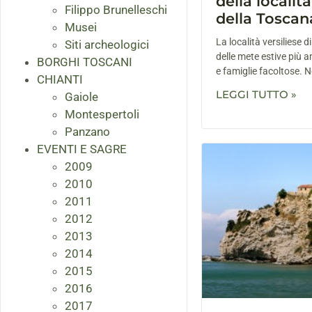
della locali
Filippo Brunelleschi
della Toscan
Musei
La località versiliese 
Siti archeologici
delle mete estive più a
BORGHI TOSCANI
e famiglie facoltose. N
CHIANTI
LEGGI TUTTO »
Gaiole
Montespertoli
Panzano
EVENTI E SAGRE
2009
2010
2011
2012
2013
2014
2015
2016
2017