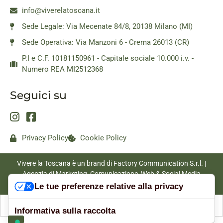
info@viverelatoscana.it
Sede Legale: Via Mecenate 84/8, 20138 Milano (MI)
Sede Operativa: Via Manzoni 6 - Crema 26013 (CR)
P.I e C.F. 10181150961 - Capitale sociale 10.000 i.v. -
Numero REA MI2512368
Seguici su
Privacy Policy
Cookie Policy
Vivere la Toscana è un brand di Factory Communication S.r.l. |
Agenzia di Marketing, Comunicazione, Web & Social Media
|
www.factorycommunication.it
Le tue preferenze relative alla privacy
Informativa sulla raccolta