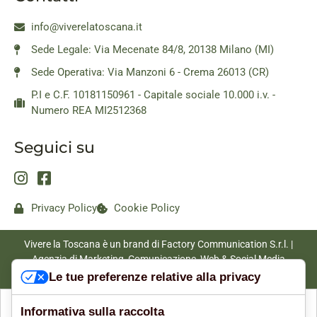
info@viverelatoscana.it
Sede Legale: Via Mecenate 84/8, 20138 Milano (MI)
Sede Operativa: Via Manzoni 6 - Crema 26013 (CR)
P.I e C.F. 10181150961 - Capitale sociale 10.000 i.v. -
Numero REA MI2512368
Seguici su
Privacy Policy
Cookie Policy
Vivere la Toscana è un brand di Factory Communication S.r.l. |
Agenzia di Marketing, Comunicazione, Web & Social Media
|
www.factorycommunication.it
Le tue preferenze relative alla privacy
Informativa sulla raccolta