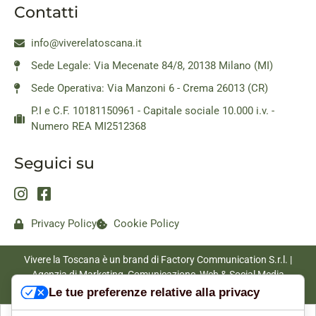
Contatti
info@viverelatoscana.it
Sede Legale: Via Mecenate 84/8, 20138 Milano (MI)
Sede Operativa: Via Manzoni 6 - Crema 26013 (CR)
P.I e C.F. 10181150961 - Capitale sociale 10.000 i.v. -
Numero REA MI2512368
Seguici su
Privacy Policy
Cookie Policy
Vivere la Toscana è un brand di Factory Communication S.r.l. |
Agenzia di Marketing, Comunicazione, Web & Social Media
|
www.factorycommunication.it
Le tue preferenze relative alla privacy