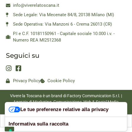
info@viverelatoscana.it
Sede Legale: Via Mecenate 84/8, 20138 Milano (MI)
Sede Operativa: Via Manzoni 6 - Crema 26013 (CR)
P.I e C.F. 10181150961 - Capitale sociale 10.000 i.v. -
Numero REA MI2512368
Seguici su
Privacy Policy
Cookie Policy
Vivere la Toscana è un brand di Factory Communication S.r.l. |
Agenzia di Marketing, Comunicazione, Web & Social Media
|
www.factorycommunication.it
Le tue preferenze relative alla privacy
Informativa sulla raccolta