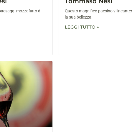
si
Tommaso Nesi
i paesaggi mozzafiato di
Questo magnifico paesino vi incanter
la sua bellezza.
LEGGI TUTTO »