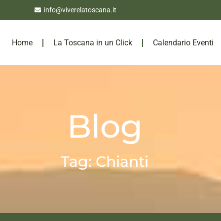
info@viverelatoscana.it
Home
La Toscana in un Click
Calendario Eventi
Blog
Tag: Chianti