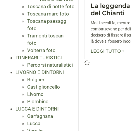
La leggenda 
Toscana di notte foto
del Chianti
Toscana mare foto
Toscana paesaggi
Molti secoli fa, mentre 
foto
combattevano per delin
Tramonti toscani
decisero di fissare il te
là dove si fossero inco
foto
Volterra foto
LEGGI TUTTO »
ITINERARI TURISTICI
Percorsi naturalistici
LIVORNO E DINTORNI
Bolgheri
Castiglioncello
Livorno
Piombino
LUCCA E DINTORNI
Garfagnana
Lucca
Versilia