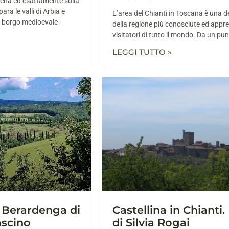
Siena ed esattamente sulla
ara le valli di Arbia e
L’area del Chianti in Toscana è una d
o borgo medioevale
della regione più conosciute ed appr
visitatori di tutto il mondo. Da un pun
LEGGI TUTTO »
 Berardenga di
Castellina in Chianti.
ascino
di Silvia Rogai