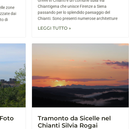
Greve in Chianti è un comune sulla via
Chiantigena che unisce Firenze a Siena
elle zone
passando per lo splendido paesaggio del
ezzate dai
Chianti. Sono presenti numerose architetture
to di
LEGGI TUTTO »
 Foto
Tramonto da Sicelle nel
Chianti Silvia Rogai