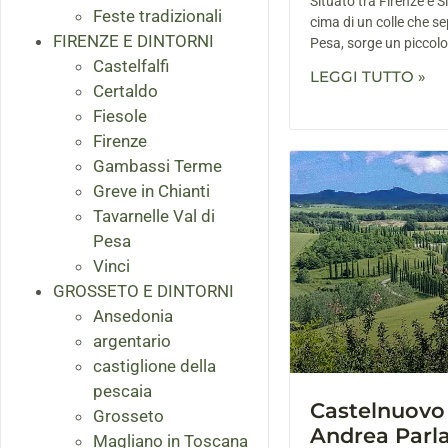
Situato tra Firenze e 
Feste tradizionali
cima di un colle che sep
FIRENZE E DINTORNI
Pesa, sorge un piccol
Castelfalfi
LEGGI TUTTO »
Certaldo
Fiesole
Firenze
Gambassi Terme
Greve in Chianti
Tavarnelle Val di
Pesa
Vinci
GROSSETO E DINTORNI
Ansedonia
argentario
castiglione della
pescaia
Castelnuovo
Grosseto
Andrea Parl
Magliano in Toscana