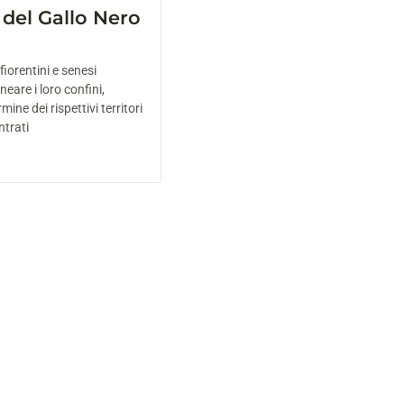
del Gallo Nero
fiorentini e senesi
eare i loro confini,
rmine dei rispettivi territori
ntrati