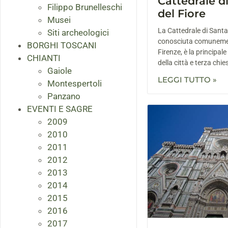
Cattedrale d
Filippo Brunelleschi
del Fiore
Musei
La Cattedrale di Santa
Siti archeologici
conosciuta comuneme
BORGHI TOSCANI
Firenze, è la principal
CHIANTI
della città e terza chie
Gaiole
LEGGI TUTTO »
Montespertoli
Panzano
EVENTI E SAGRE
2009
2010
2011
2012
2013
2014
2015
2016
2017