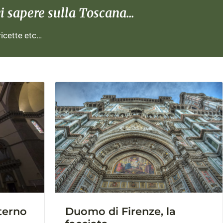
 sapere sulla Toscana...
 ricette etc…
terno
Duomo di Firenze, la