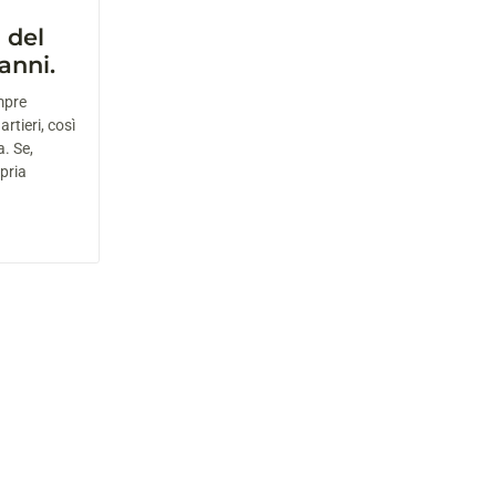
 del
anni.
mpre
rtieri, così
a. Se,
opria