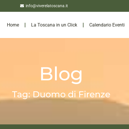
info@viverelatoscana.it
Home
La Toscana in un Click
Calendario Eventi
Blog
Tag: Duomo di Firenze