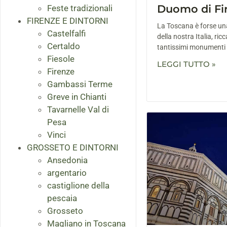
Duomo di Fi
Feste tradizionali
FIRENZE E DINTORNI
La Toscana è forse una 
Castelfalfi
della nostra Italia, ricc
Certaldo
tantissimi monumenti da
Fiesole
LEGGI TUTTO »
Firenze
Gambassi Terme
Greve in Chianti
Tavarnelle Val di
Pesa
Vinci
GROSSETO E DINTORNI
Ansedonia
argentario
castiglione della
pescaia
Grosseto
Magliano in Toscana