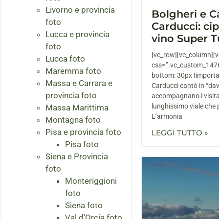
Livorno e provincia
Bolgheri e 
foto
Carducci: cip
Lucca e provincia
vino Super T
foto
[vc_row][vc_column][
Lucca foto
css=”.vc_custom_147
Maremma foto
bottom: 30px !important
Massa e Carrara e
Carducci cantò in “da
provincia foto
accompagnano i visita
lunghissimo viale che 
Massa Marittima
L’armonia
Montagna foto
Pisa e provincia foto
LEGGI TUTTO »
Pisa foto
Siena e Provincia
foto
Monteriggioni
foto
Siena foto
Val d'Orcia foto