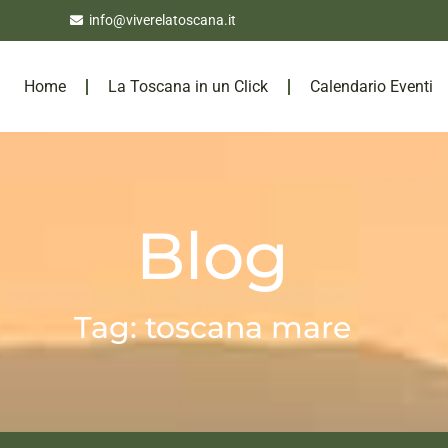
info@viverelatoscana.it
Home
La Toscana in un Click
Calendario Eventi
Blog
Tag: toscana mare