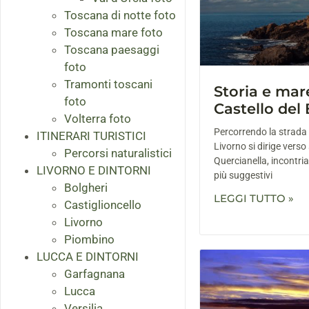
Toscana di notte foto
Toscana mare foto
Toscana paesaggi
foto
Tramonti toscani
Storia e mare
foto
Castello del
Volterra foto
Percorrendo la strada l
ITINERARI TURISTICI
Livorno si dirige verso 
Percorsi naturalistici
Quercianella, incontria
LIVORNO E DINTORNI
più suggestivi
Bolgheri
LEGGI TUTTO »
Castiglioncello
Livorno
Piombino
LUCCA E DINTORNI
Garfagnana
Lucca
Versilia