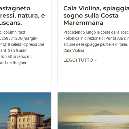
Castagneto
Cala Violina, spiaggi
ressi, natura, e
sogno sulla Costa
uscans.
Maremmana
vc_column_text
Procedendo lungo le coste della Tos
6258871236{margin-
Follonica in direzione di Punta Ala s
;}”]I celebri cipressi che
alcune delle spiagge più belle d’Italia
vanti San Guido”
Cala Violina. Il
tori attraverso un
LEGGI TUTTO »
porta a Bolgheri.