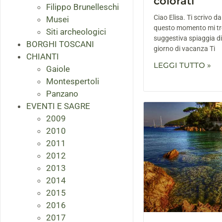
colorati
Filippo Brunelleschi
Ciao Elisa. Ti scrivo d
Musei
questo momento mi trov
Siti archeologici
suggestiva spiaggia d
BORGHI TOSCANI
giorno di vacanza Ti
CHIANTI
LEGGI TUTTO »
Gaiole
Montespertoli
Panzano
EVENTI E SAGRE
2009
2010
2011
2012
2013
2014
2015
2016
2017