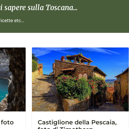
 sapere sulla Toscana...
 ricette etc…
 foto
Castiglione della Pescaia,