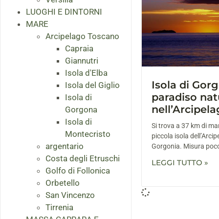
LUOGHI E DINTORNI
MARE
Arcipelago Toscano
Capraia
Giannutri
Isola d'Elba
Isola di Gor
Isola del Giglio
paradiso nat
Isola di
nell’Arcipel
Gorgona
Isola di
Si trova a 37 km di mar
Montecristo
piccola isola dell’Arcip
argentario
Gorgonia. Misura poco
Costa degli Etruschi
LEGGI TUTTO »
Golfo di Follonica
Orbetello
San Vincenzo
Tirrenia