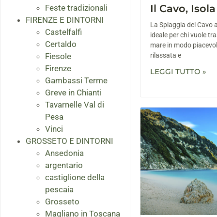
Il Cavo, Isola
Feste tradizionali
FIRENZE E DINTORNI
La Spiaggia del Cavo a
Castelfalfi
ideale per chi vuole tr
Certaldo
mare in modo piacevol
Fiesole
rilassata e
Firenze
LEGGI TUTTO »
Gambassi Terme
Greve in Chianti
Tavarnelle Val di
Pesa
Vinci
GROSSETO E DINTORNI
Ansedonia
argentario
castiglione della
pescaia
Grosseto
Magliano in Toscana