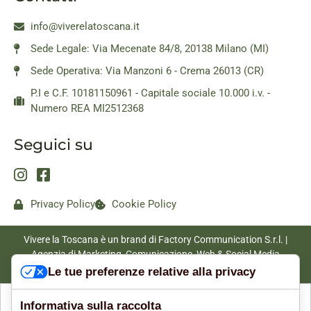
info@viverelatoscana.it
Sede Legale: Via Mecenate 84/8, 20138 Milano (MI)
Sede Operativa: Via Manzoni 6 - Crema 26013 (CR)
P.I e C.F. 10181150961 - Capitale sociale 10.000 i.v. -
Numero REA MI2512368
Seguici su
Privacy Policy
Cookie Policy
Vivere la Toscana è un brand di Factory Communication S.r.l. |
Agenzia di Marketing, Comunicazione, Web & Social Media
|
www.factorycommunication.it
Le tue preferenze relative alla privacy
Informativa sulla raccolta