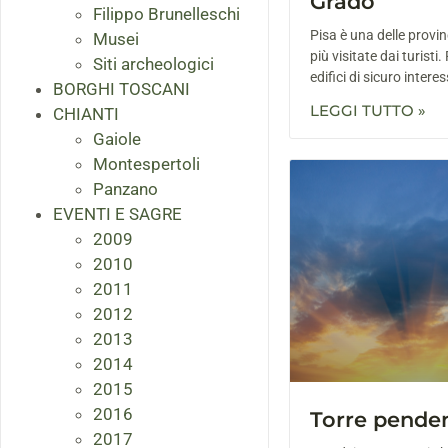
Grado
Filippo Brunelleschi
Pisa è una delle provin
Musei
più visitate dai turisti
Siti archeologici
edifici di sicuro intere
BORGHI TOSCANI
LEGGI TUTTO »
CHIANTI
Gaiole
Montespertoli
Panzano
EVENTI E SAGRE
2009
2010
2011
2012
2013
2014
2015
2016
Torre penden
2017