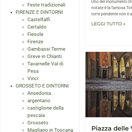
Uno dei monumenti che
Feste tradizionali
notate è la famosa Tor
FIRENZE E DINTORNI
torre pendente non è al
Castelfalfi
LEGGI TUTTO »
Certaldo
Fiesole
Firenze
Gambassi Terme
Greve in Chianti
Tavarnelle Val di
Pesa
Vinci
GROSSETO E DINTORNI
Ansedonia
argentario
castiglione della
pescaia
Grosseto
Piazza delle 
Magliano in Toscana