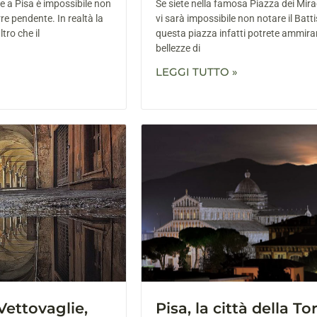
 a Pisa è impossibile non
Se siete nella famosa Piazza dei Mirac
re pendente. In realtà la
vi sarà impossibile non notare il Batt
tro che il
questa piazza infatti potrete ammirar
bellezze di
LEGGI TUTTO »
Vettovaglie,
Pisa, la città della To