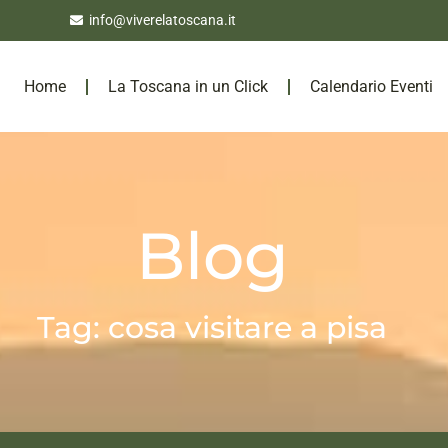
info@viverelatoscana.it
Home
La Toscana in un Click
Calendario Eventi
Blog
Tag: cosa visitare a pisa