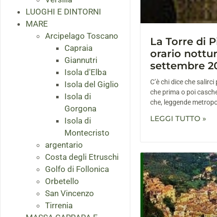
LUOGHI E DINTORNI
MARE
Arcipelago Toscano
La Torre di P
Capraia
orario nottur
Giannutri
settembre 20
Isola d'Elba
C’è chi dice che salirci
Isola del Giglio
che prima o poi cascher
Isola di
che, leggende metropol
Gorgona
LEGGI TUTTO »
Isola di
Montecristo
argentario
Costa degli Etruschi
Golfo di Follonica
Orbetello
San Vincenzo
Tirrenia