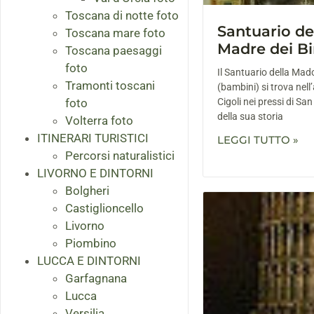
Toscana di notte foto
Santuario d
Toscana mare foto
Madre dei Bi
Toscana paesaggi
foto
Il Santuario della Ma
Tramonti toscani
(bambini) si trova nel
foto
Cigoli nei pressi di San
della sua storia
Volterra foto
ITINERARI TURISTICI
LEGGI TUTTO »
Percorsi naturalistici
LIVORNO E DINTORNI
Bolgheri
Castiglioncello
Livorno
Piombino
LUCCA E DINTORNI
Garfagnana
Lucca
Versilia